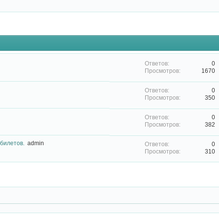
0
1670
0
350
0
382
билетов.
admin
0
310