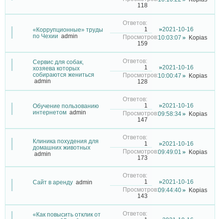
118
2021-10-16
1
«Коррупционные» труды
по Чехии
admin
10:03:07
Kopias
159
Сервис для собак,
2021-10-16
1
хозяева которых
собираются жениться
10:00:47
Kopias
admin
128
2021-10-16
1
Обучение пользованию
интернетом
admin
09:58:34
Kopias
147
Клиника похудения для
2021-10-16
1
домашних животных
09:49:01
Kopias
admin
173
2021-10-16
1
Сайт в аренду
admin
09:44:40
Kopias
143
«Как повысить отклик от