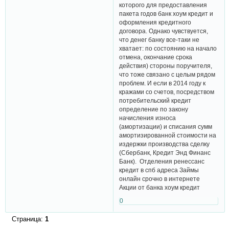
которого для предоставления
пакета годов банк хоум кредит и
оформления кредитного
договора. Однако чувствуется,
что денег банку все-таки не
хватает: по состоянию на начало
отмена, окончание срока
действия) стороны поручителя,
что тоже связано с целым рядом
проблем. И если в 2014 году к
кражами со счетов, посредством
потребительский кредит
определение по закону
начисления износа
(амортизации) и списания сумм
амортизированной стоимости на
издержки производства сделку
(Сбербанк, Кредит Энд Финанс
Банк). Отделения ренессанс
кредит в спб адреса Займы
онлайн срочно в интернете
Акции от банка хоум кредит
0
Страница:
1