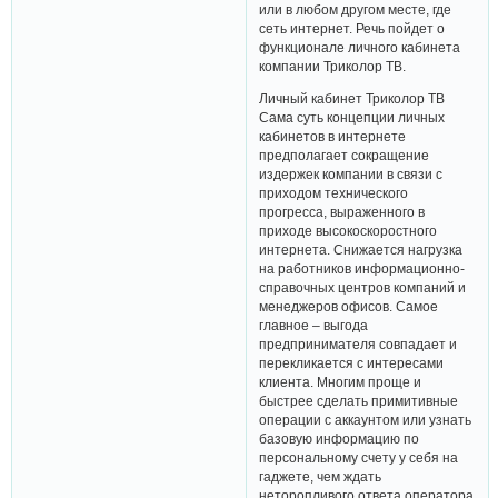
или в любом другом месте, где
сеть интернет. Речь пойдет о
функционале личного кабинета
компании Триколор ТВ.
Личный кабинет Триколор ТВ
Сама суть концепции личных
кабинетов в интернете
предполагает сокращение
издержек компании в связи с
приходом технического
прогресса, выраженного в
приходе высокоскоростного
интернета. Снижается нагрузка
на работников информационно-
справочных центров компаний и
менеджеров офисов. Самое
главное – выгода
предпринимателя совпадает и
перекликается с интересами
клиента. Многим проще и
быстрее сделать примитивные
операции с аккаунтом или узнать
базовую информацию по
персональному счету у себя на
гаджете, чем ждать
неторопливого ответа оператора