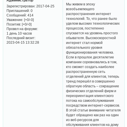
Администратор
Мы живем в эпоху
Зарегистрирован
: 2017-04-25
всеобъемлющего
Приглашений:
0
распространения интернет
Сообщений:
414
технологий. То, что ранее было
Уважение:
[+0/-0]
уделом высоких технологических
Позитив:
[+0/-0]
процессов, постепенно
Провел на форуме:
спускается на уровень простого
1 день 10 часов
Последний визит:
обывателя. Высокоскоростной
2023-04-15 13:32:28
интернет стал нормой
обязательного уровня
функционирования человека.
Если в прошлое десятилетие
компании соревновались в том,
кто сможет создать наиболее
распространенную сеть
отделений для клиентов, теперь
тренд перешёл в совершенно
обратную область – сокращение
физических отделений фирм и
переориентация клиентского
потока на самообслуживания
посредством интернет-сервисов.
В этой статье внимание читателя
будет обращено как раз на один
из веб-ресурсов для
обслуживания клиентов на дому