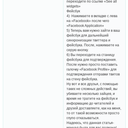
переходите по ссылке «See all
widgets»
Фейсбук
4) Нажимаете в вкладке с лева
на «Facebook» после чего
«Facebook Application»
5) Теперь вам нужно зайти в ваш
фейсбук для дальнейший
синхронизации твиттера и
фейсбука. После, нажимаете на
серую кнопку.
6) Вы переходите на станицу
фейсбука для подтверждения.
После нужно просто поставить
галочку «Facebook Profile» для
подтверждения отправки твитов
на стену фейсбука.
Ну вот и все друзья, с помощью
таких не сложных действий, вы
убиваете несколько зайцев, и
время не тратите на фейсбук и
информацию до читателей и
друзей доставляете, как на меня,
то от такой возможности просто
глупо отказываться.
Надеюсь, что данная статья-
мануал была для вас полезна!