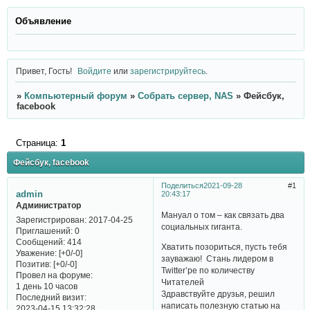
Объявление
Привет, Гость!
Войдите
или
зарегистрируйтесь
.
»
Компьютерный форум
»
Собрать сервер, NAS
»
Фейсбук,
facebook
Страница:
1
Фейсбук, facebook
Поделиться
2021-09-28
1
admin
20:43:17
Администратор
Мануал о том – как связать два
Зарегистрирован
: 2017-04-25
социальных гиганта.
Приглашений:
0
Сообщений:
414
Хватить позориться, пусть тебя
Уважение:
[+0/-0]
зауважаю! Стань лидером в
Позитив:
[+0/-0]
Twitter’ре по количеству
Провел на форуме:
Читателей
1 день 10 часов
Здравствуйте друзья, решил
Последний визит:
написать полезную статью на
2023-04-15 13:32:28