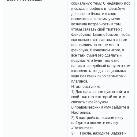
социальную тему. С недавних пор
я создал профиль в фейсбуке
для своего блога, и в ходе
осваивания системы у меня
возникла потребность в том,
чтобы связать свой твиттер с
фейсбуком. Таким образов, чтобы
все новые твиты автоматически
появлялись на стене моего
фейсбука. В конечном итоге, я
все таки сумел это сделать и
подумал что будет полезно
написать подобный мануал о том
как связать эти два социальных
чуда без каких либо сервисов и
плагинов.
Итак приступим:
1) Для начала нам нужно зайти в
свой твиттер с который хотите
связать с фейсбуком.
В правом верхним углу зайдите в
Настройки.
2) В настройках, в самом низу
найдите и нажмите ссылку
«Resources»
3) После, находите Виджет и