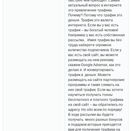
быстрее чем приходил. Самый
актуальный вопрос в интернете
это привлечение трафика.
Почему? Потому что трафик это
деньги. Трафик это валюта
интернета. Если вы у вас есть
трафик – вы богатый человек!
Например у вас есть собственная
рассылка. Имея трафик вы без
труда наберете огромное
количество подписчиков. Если у
вас есть свой сайт, вы можете
размещать на нем рекламу
скажем Google Adsense, как это
делаю я. И конвертировать
трафик в деньги. Можете
размещать на сайте партнерские
программы и также сливать на
них свой трафик. Если вы хотите
научиться получать тонны
бесплатного и платного трафика
на свой сайт – вы обратились по
адресу. Но обо всем по порядку!
В ходе рассылки вы будете
получать много разных бонусов
и подарков которые пригодятся
вам для получения трафика на