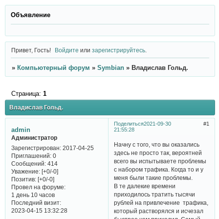
Объявление
Привет, Гость!
Войдите
или
зарегистрируйтесь
.
»
Компьютерный форум
»
Symbian
»
Владислав Гольд.
Страница:
1
Владислав Гольд.
Поделиться
2021-09-30
1
admin
21:55:28
Администратор
Начну с того, что вы оказались
Зарегистрирован
: 2017-04-25
здесь не просто так, вероятней
Приглашений:
0
всего вы испытываете проблемы
Сообщений:
414
с набором трафика. Когда то и у
Уважение:
[+0/-0]
меня были такие проблемы.
Позитив:
[+0/-0]
В те далекие времени
Провел на форуме:
приходилось тратить тысячи
1 день 10 часов
Последний визит:
рублей на привлечение трафика,
2023-04-15 13:32:28
который растворялся и исчезал