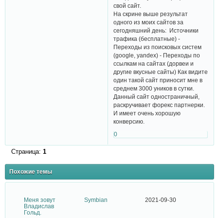
свой сайт.
На скрине выше результат
одного из моих сайтов за
сегодняшний день: Источники
трафика (бесплатные) -
Переходы из поисковых систем
(google, yandex) - Переходы по
ссылкам на сайтах (дорвеи и
другие вкусные сайты) Как видите
один такой сайт приносит мне в
среднем 3000 уников в сутки.
Данный сайт одностраничный,
раскручивает форекс партнерки.
И имеет очень хорошую
конверсию.
0
Страница:
1
Похожие темы
Меня зовут
Symbian
2021-09-30
Владислав
Гольд.