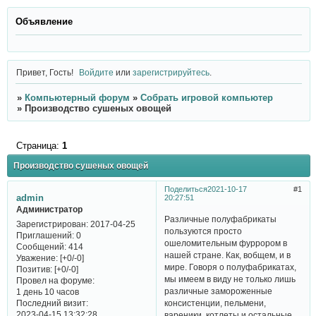
Объявление
Привет, Гость!
Войдите
или
зарегистрируйтесь
.
»
Компьютерный форум
»
Собрать игровой компьютер
»
Производство сушеных овощей
Страница:
1
Производство сушеных овощей
Поделиться
2021-10-17
1
admin
20:27:51
Администратор
Различные полуфабрикаты
Зарегистрирован
: 2017-04-25
пользуются просто
Приглашений:
0
ошеломительным фуррором в
Сообщений:
414
нашей стране. Как, вобщем, и в
Уважение:
[+0/-0]
мире. Говоря о полуфабрикатах,
Позитив:
[+0/-0]
мы имеем в виду не только лишь
Провел на форуме:
различные замороженные
1 день 10 часов
Последний визит:
консистенции, пельмени,
2023-04-15 13:32:28
вареники, котлеты и остальные