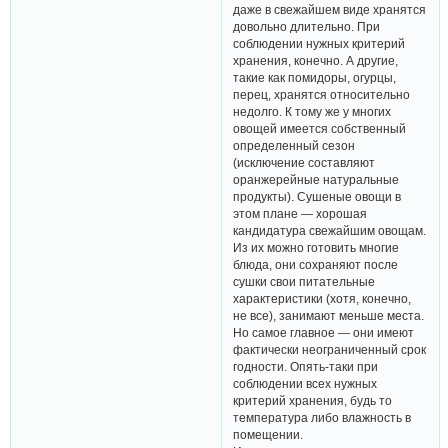
даже в свежайшем виде хранятся
довольно длительно. При
соблюдении нужных критерий
хранения, конечно. А другие,
такие как помидоры, огурцы,
перец, хранятся относительно
недолго. К тому же у многих
овощей имеется собственный
определенный сезон
(исключение составляют
оранжерейные натуральные
продукты). Сушеные овощи в
этом плане — хорошая
кандидатура свежайшим овощам.
Из их можно готовить многие
блюда, они сохраняют после
сушки свои питательные
характеристики (хотя, конечно,
не все), занимают меньше места.
Но самое главное — они имеют
фактически неограниченный срок
годности. Опять-таки при
соблюдении всех нужных
критерий хранения, будь то
температура либо влажность в
помещении.