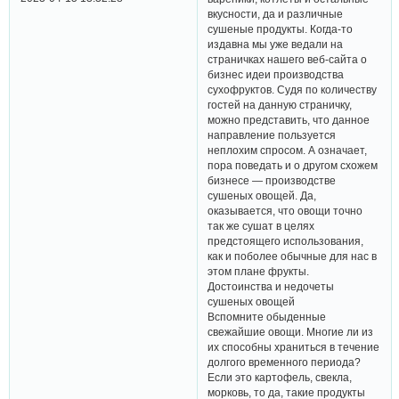
вкусности, да и различные
сушеные продукты. Когда-то
издавна мы уже ведали на
страничках нашего веб-сайта о
бизнес идеи производства
сухофруктов. Судя по количеству
гостей на данную страничку,
можно представить, что данное
направление пользуется
неплохим спросом. А означает,
пора поведать и о другом схожем
бизнесе — производстве
сушеных овощей. Да,
оказывается, что овощи точно
так же сушат в целях
предстоящего использования,
как и поболее обычные для нас в
этом плане фрукты.
Достоинства и недочеты
сушеных овощей
Вспомните обыденные
свежайшие овощи. Многие ли из
их способны храниться в течение
долгого временного периода?
Если это картофель, свекла,
морковь, то да, такие продукты