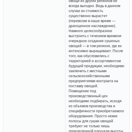
овощи из других регионов не
всегда выгодно. Ведь в данном
случае их стоимость
существенно вырастет
(перевозки в наше время —
драгоценное наслаждение).
Намного целесообразнее
выстроить с течением времени
очередное создание сушеных
овощей — в том регионе, где их
интенсивно выращивают. После
того, как обусловились с
территорией и ассортиментом
будущей продукции, необходимо
заключить с местными
сельскохозяйственными
предприятиями контракта на
поставку овощей.
Помещение под
производственный цех
необходимо подбирать, исходя
из объемов производства и
специфичности приобретаемого
оборудования. Просто некие
полосы для сушки овощей
требуют не только лишь
определенной площади высоты