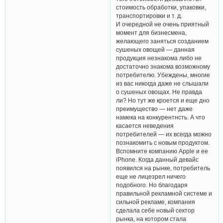
стоимость обработки, упаковки,
транспортировки и т. д.
И очередной не очень приятный
момент для бизнесмена,
желающего заняться созданием
сушеных овощей — данная
продукция незнакома либо не
достаточно знакома возможному
потребителю. Убеждены, многие
из вас никогда даже не слышали
о сушеных овощах. Не правда
ли? Но тут же кроется и еще дно
преимущество — нет даже
намека на конкурентнсть. А что
касается неведения
потребителей — их всегда можно
познакомить с новым продуктом.
Вспомните компанию Apple и ее
iPhone. Когда данный девайс
появился на рынке, потребитель
еще не лицезрел ничего
подобного. Но благодаря
правильной рекламной системе и
сильной рекламе, компания
сделала себе новый сектор
рынка, на котором стала