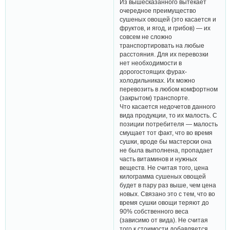
Из вышесказанного вытекает
очередное преимущество
сушеных овощей (это касается и
фруктов, и ягод, и грибов) — их
совсем не сложно
транспортировать на любые
расстояния. Для их перевозки
нет необходимости в
дорогостоящих фурах-
холодильниках. Их можно
перевозить в любом комфортном
(закрытом) транспорте.
Что касается недочетов данного
вида продукции, то их малость. С
позиции потребителя — малость
смущает тот факт, что во время
сушки, вроде бы мастерски она
не была выполнена, пропадает
часть витаминов и нужных
веществ. Не считая того, цена
килограмма сушеных овощей
будет в пару раз выше, чем цена
новых. Связано это с тем, что во
время сушки овощи теряют до
90% собственного веса
(зависимо от вида). Не считая
того к стоимости добавляется