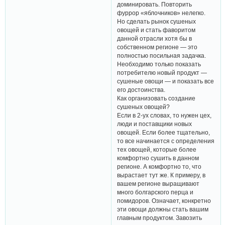
доминировать. Повторить
фуррор «яблочников» нелегко.
Но сделать рынок сушеных
овощей и стать фаворитом
данной отрасли хотя бы в
собственном регионе — это
полностью посильная задачка.
Необходимо только показать
потребителю новый продукт —
сушеные овощи — и показать все
его достоинства.
Как организовать создание
сушеных овощей?
Если в 2-ух словах, то нужен цех,
люди и поставщики новых
овощей. Если более тщательно,
то все начинается с определения
тех овощей, которые более
комфортно сушить в данном
регионе. А комфортно то, что
вырастает тут же. К примеру, в
вашем регионе выращивают
много болгарского перца и
помидоров. Означает, конкретно
эти овощи должны стать вашим
главным продуктом. Завозить