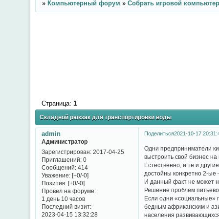
»
Компьютерный форум
»
Собрать игровой компьюте
Страница:
1
Складной рюкзак для транспортировки воды
admin
Поделиться
2021-10-17 20:31:
Администратор
Одни предприниматели кид
Зарегистрирован
: 2017-04-25
выстроить свой бизнес на
Приглашений:
0
Естественно, и те и друг
Сообщений:
414
достойны конкретно 2-ые –
Уважение:
[+0/-0]
И данный факт не может н
Позитив:
[+0/-0]
Решение проблем питьево
Провел на форуме:
Если одни «социальные» п
1 день 10 часов
Последний визит:
бедным африканским и ази
2023-04-15 13:32:28
населения развивающихся г