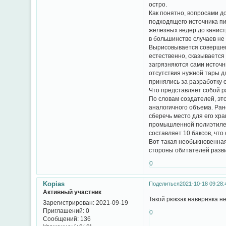
остро.
Как понятно, вопросами д
подходящего источника пи
железных ведер до канист
в большинстве случаев не
Вырисовывается совершенно
естественно, сказывается
загрязняются сами источни
отсутствия нужной тары дл
принялись за разработку 
Что представляет собой 
По словам создателей, эт
аналогичного объема. Ран
сберечь место для его хр
промышленной полиэтилено
составляет 10 баксов, чт
Вот такая необыкновенная
стороны обитателей разв
0
Kopias
Поделиться
2021-10-18 09:28:
Активный участник
Такой рюкзак наверняка н
Зарегистрирован
: 2021-09-19
Приглашений:
0
0
Сообщений:
136