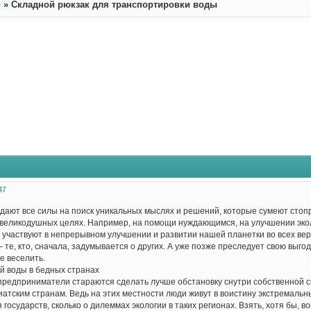
р
»
Складной рюкзак для транспортировки воды
47
ают все силы на поиск уникальных мыслях и решений, которые сумеют стопр
 великодушных целях. Например, на помощи нуждающимся, на улучшении экол
ие участвуют в непрерывном улучшении и развитии нашей планетки во всех в
 те, кто, сначала, задумывается о других. А уже позже преследует свою выг
е веселить.
й воды в бедных странах
редприниматели стараются сделать лучше обстановку снутри собственной св
атским странам. Ведь на этих местности люди живут в воистину экстремальны
осударств, сколько о дилеммах экологии в таких регионах. Взять, хотя бы, в