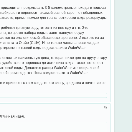
 приходится проделывать 3-5-километровые походы в поисках
у набирают и переносят в самой разной таре – от обыденных
ы осознаете, применяемые для транспортировки воды резервуары
ляют грязную воду, готовят из нее еду и т. п. Это,
оны, во время набора воды в запятнанную посуду
ется на экологической обстановке в регионе. И все это из-за
» из штата Огайо (США). И не только лишь направили, да и
ортировки питьевой воды под заглавием WaterWear.
легкость и наименьшую цена, которая ниже цен на другую тару
 удобстве его переноса до источника воды, также позволяет
 питьевой воды. Делаются ранцы WaterWear из специальной
зной производства. Цена каждого пакета WaterWear
 и принесет своим создателям славу, средства и почтение со
2
Отличная идея.