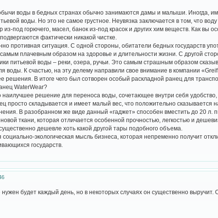
обычи воды в бедных странах обычно занимаются дамы и малыши. Иногда, им
тьевой воды. Но это не самое грустное. Неувязка заключается в том, что вод
р из-под горючего, масел, банок из-под красок и других хим веществ. Как в
 подвергаются фактически никакой чистке.
 противная ситуация. С одной стороны, обитатели бедных государств употреб
 самым плачевным образом на здоровье и длительности жизни. С другой стор
ки питьевой воды – реки, озера, ручьи. Это самым страшным образом сказыва
я воды. К счастью, на эту делему направили свое внимание в компании «Greif
ее решения. В итоге чего был сотворен особый раскладной ранец для трансп
ранец WaterWear?
о наилучшее решение для переноса воды, сочетающее внутри себя удобство, 
ец просто складывается и имеет малый вес, что положительно сказывается на
анения. В разобранном же виде данный «гаджет» способен вместить до 20 л.
вой ткани, которая отличается особенной прочностью, легкостью и дешеви
о существенно дешевле хоть какой другой тары подобного объема.
 социально-экологическая мысль бизнеса, которая непременно получит отклик
ивающихся государств.
46
е нужен будет каждый день, но в некоторых случаях он существенно выручит. 