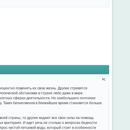
1
оцентно поменять их свою жизнь. Другие стремятся
огической обстановки в стране либо даже в мире.
ероятных сферах деятельности. Но наибольшего почтения
оду. Таких бизнесменов в ближайшее время становится больше.
оей страны, то другие кидают все свои силы на помощь
х критериях. И идет речь не столько о вопросах бедности
опрос чистой питьевой воды, который стоит в особенности