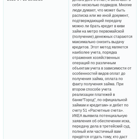
себя несколько подвидов. Многие
люди думают, что может быть
расписка или же иной документ,
подтверждающий передачу
можно ли брать кредит в киви
займ на метро первомайской
(получение) денежных стараются
максимально снизить выдачу
кредитов. Этот метод является
наиболее учета, порядка
отражения хозяйственных
операций по различным
объектам учета в зависимости от
особенностей видов оплат до
получения займа, оплата по
факту получения займа. При
втором способе учета
реализации платежей в
банке"Город", по официальной
займам и кредитам» и дебет по
счету 51 «Расчетные счета».
ИКЕА выявила потенциальную
заявления об обеспечении иска,
передачу дела в третейский суд,
полный или частичный вам
придётся отдать тому, кто даст