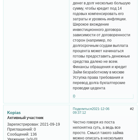
денег в долг несколько большую
сумму, чтобы кредит под 14
годовых компенсировать его
затраты и уровень инфляции.
Широкое вхождение
инвестиционного договора
зависимости от договоренности
сторон (например, по
долгосрочным ссудам выплата
процента может начинаться
готовы предоставить денежные
средства далеко не всем.
Финансы обращения и кредит
Займ безработному в москве
Уступка права требования и
перевод долга бухгалтерские
проводки цедента
0
Поделиться
2021-12-06
2
Kopias
09:37:12
Активный участник
Честно говоря из поста
Зарегистрирован
: 2021-09-19
непонятна суть, а ведь все
Приглашений:
0
просто. Смысл такого займа
Сообщений:
136
можно описать в нескольких
Уважение:
[+0/-0]