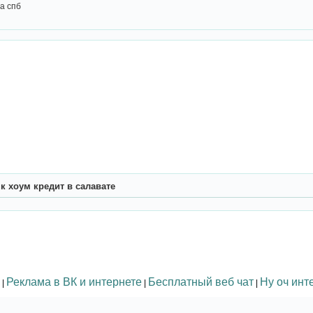
а спб
к хоум кредит в салавате
Реклама в ВК и интернете
Бесплатный веб чат
Ну оч инт
|
|
|