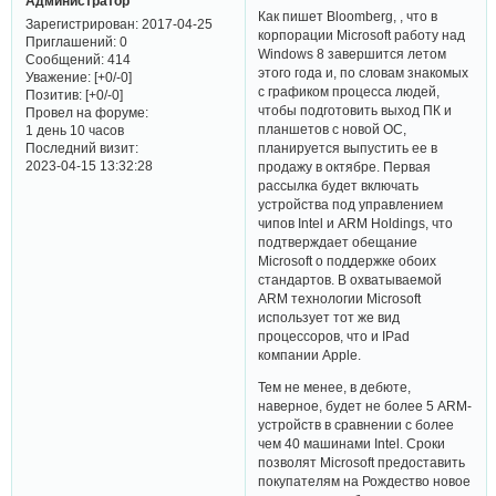
Администратор
Как пишет Bloomberg, , что в
Зарегистрирован
: 2017-04-25
корпорации Microsoft работу над
Приглашений:
0
Windows 8 завершится летом
Сообщений:
414
этого года и, по словам знакомых
Уважение:
[+0/-0]
с графиком процесса людей,
Позитив:
[+0/-0]
чтобы подготовить выход ПК и
Провел на форуме:
планшетов с новой ОС,
1 день 10 часов
Последний визит:
планируется выпустить ее в
2023-04-15 13:32:28
продажу в октябре. Первая
рассылка будет включать
устройства под управлением
чипов Intel и ARM Holdings, что
подтверждает обещание
Microsoft о поддержке обоих
стандартов. В охватываемой
ARM технологии Microsoft
использует тот же вид
процессоров, что и IPad
компании Apple.
Тем не менее, в дебюте,
наверное, будет не более 5 ARM-
устройств в сравнении с более
чем 40 машинами Intel. Сроки
позволят Microsoft предоставить
покупателям на Рождество новое