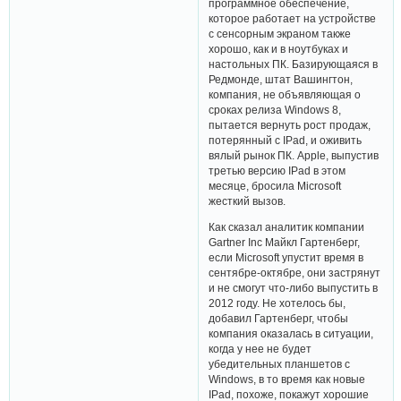
программное обеспечение,
которое работает на устройстве
с сенсорным экраном также
хорошо, как и в ноутбуках и
настольных ПК. Базирующаяся в
Редмонде, штат Вашингтон,
компания, не объявляющая о
сроках релиза Windows 8,
пытается вернуть рост продаж,
потерянный с IPad, и оживить
вялый рынок ПК. Apple, выпустив
третью версию IPad в этом
месяце, бросила Microsoft
жесткий вызов.
Как сказал аналитик компании
Gartner Inc Майкл Гартенберг,
если Microsoft упустит время в
сентябре-октябре, они застрянут
и не смогут что-либо выпустить в
2012 году. Не хотелось бы,
добавил Гартенберг, чтобы
компания оказалась в ситуации,
когда у нее не будет
убедительных планшетов с
Windows, в то время как новые
IPad, похоже, покажут хорошие