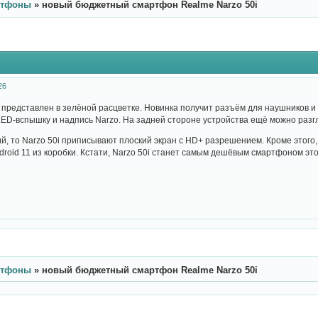
ртфоны
»
новый бюджетный смартфон Realme Narzo 50i
26
представлен в зелёной расцветке. Новинка получит разъём для наушников и
LED-вспышку и надпись Narzo. На задней стороне устройства ещё можно разг
й, то Narzo 50i приписывают плоский экран с HD+ разрешением. Кроме этого,
roid 11 из коробки. Кстати, Narzo 50i станет самым дешёвым смартфоном это
ртфоны
»
новый бюджетный смартфон Realme Narzo 50i