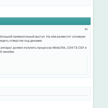
1
 большой прямоугольный выступ. На нём разместят основную
лядеть отверстие под динамик.
 аппарат должен получить процессор MediaTek, 2/3/4 ГБ ОЗУ и
й линейки.