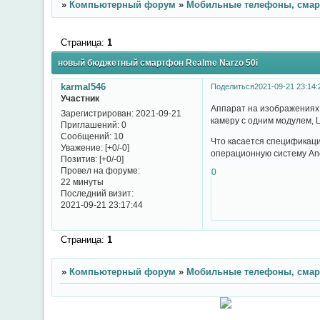
»
Компьютерный форум
»
Мобильные телефоны, сма
Страница:
1
новый бюджетный смартфон Realme Narzo 50i
karmal546
Поделиться
2021-09-21 23:14:
Участник
Аппарат на изображениях 
Зарегистрирован
: 2021-09-21
камеру с одним модулем, 
Приглашений:
0
Сообщений:
10
Что касается спецификаци
Уважение:
[+0/-0]
операционную систему And
Позитив:
[+0/-0]
Провел на форуме:
0
22 минуты
Последний визит:
2021-09-21 23:17:44
Страница:
1
»
Компьютерный форум
»
Мобильные телефоны, сма