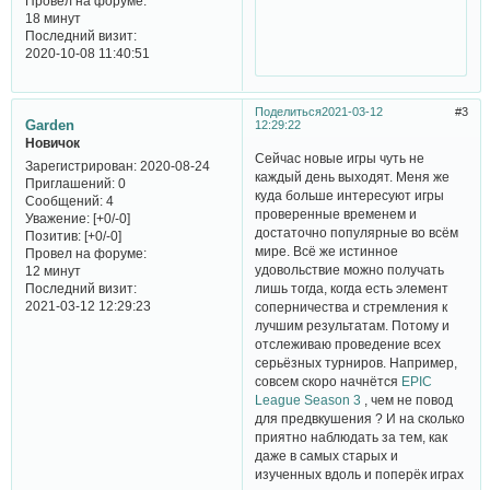
Провел на форуме:
18 минут
Последний визит:
2020-10-08 11:40:51
Поделиться
2021-03-12
3
Garden
12:29:22
Новичок
Сейчас новые игры чуть не
Зарегистрирован
: 2020-08-24
каждый день выходят. Меня же
Приглашений:
0
куда больше интересуют игры
Сообщений:
4
проверенные временем и
Уважение:
[+0/-0]
достаточно популярные во всём
Позитив:
[+0/-0]
мире. Всё же истинное
Провел на форуме:
удовольствие можно получать
12 минут
Последний визит:
лишь тогда, когда есть элемент
2021-03-12 12:29:23
соперничества и стремления к
лучшим результатам. Потому и
отслеживаю проведение всех
серьёзных турниров. Например,
совсем скоро начнётся
EPIC
League Season 3
, чем не повод
для предвкушения ? И на сколько
приятно наблюдать за тем, как
даже в самых старых и
изученных вдоль и поперёк играх