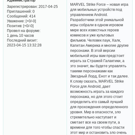
Администратор
MARVEL Strike Force – новая игра
Зарегистрирован
: 2017-04-25
для мобильных устройств под
Приглашений:
0
управлением Android.
Сообщений:
414
Разработчики этой уникальной
Уважение:
[+0/-0]
игры собрали в одном игровом
Позитив:
[+0/-0]
мире всех известных героев
Провел на форуме:
комиксов и уже культовых
1 день 10 часов
Последний визит:
фильмов. Человек паук, Халк,
2023-04-15 13:32:28
Капитан Америка и многие другие
персонажи. В этой версии
мобильной игры вам предстоит
играть за Стражей Галактики, а
это значит, вы будете управлять
такими персонажами как
Звездный Лорд, Енот и так далее.
К слову сказать, MARVEL Strike
Force для Android, дает
возможность играть за каждого
персонажа, но для этого стоит
определить кто самый лучший
для прохождения определенного
уровня. Мир в опасности, зло
стремительно наступает и
сметает все на своем пути, а
времени для того чтобы спасти
этот мир и остановить зло очень