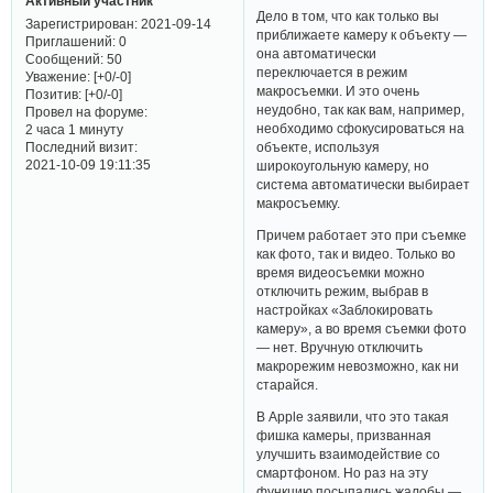
Активный участник
Дело в том, что как только вы
Зарегистрирован
: 2021-09-14
приближаете камеру к объекту —
Приглашений:
0
она автоматически
Сообщений:
50
переключается в режим
Уважение:
[+0/-0]
макросъемки. И это очень
Позитив:
[+0/-0]
неудобно, так как вам, например,
Провел на форуме:
необходимо сфокусироваться на
2 часа 1 минуту
Последний визит:
объекте, используя
2021-10-09 19:11:35
широкоугольную камеру, но
система автоматически выбирает
макросъемку.
Причем работает это при съемке
как фото, так и видео. Только во
время видеосъемки можно
отключить режим, выбрав в
настройках «Заблокировать
камеру», а во время съемки фото
— нет. Вручную отключить
макрорежим невозможно, как ни
старайся.
В Apple заявили, что это такая
фишка камеры, призванная
улучшить взаимодействие со
смартфоном. Но раз на эту
функцию посыпались жалобы —