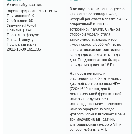
Активный участник
В основу новинки лег процессор
Зарегистрирован
: 2021-09-14
Qualcomm Snapdragon 480,
Приглашений:
0
который работает в связке с 4 ГБ
Сообщений:
50
оперативной и 128 ГБ
Уважение:
[+0/-0]
встроенной памяти. Сильной
Позитив:
[+0/-0]
стороной модели стала
Провел на форуме:
автономность: аккумулятор
2 часа 1 минуту
Последний визит:
имеет емкость 5000 мАч, и, по
2021-10-09 19:11:35
словам производителя, одного
заряда должно хватить на два
дня. Поддерживается быстрая
зарядка мощностью 18 Вт.
На передней панели
расположился 6,82-дюймовый
дисплей с разрешением HD+
(720×1640 точек), для 8-
мегапиксельной фронтальной
камеры предусмотрен
каплевидный вырез. Основная
камера оформлена в виде
круглого блока и включает в себя
три модуля: 48 МП датчик,
ультраширокий сенсор 5 МП и
сенсор глубины 2 МП.