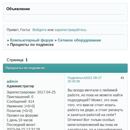
Объявление
Привет, Гость!
Войдите
или
зарегистрируйтесь
.
»
Компьютерный форум
»
Сетевое оборудование
»
Проценты по подписке
Страница:
1
Проценты по подписке
Поделиться
2021-09-27
1
admin
20:43:36
Администратор
Вы всегда мечтали о любимой
Зарегистрирован
: 2017-04-25
работе, но пока не можете найти
Приглашений:
0
подходящей? Может, это знак
Сообщений:
414
того, что вам не стоит искать
Уважение:
[+0/-0]
работу на дядю, а стоит рискнуть
Позитив:
[+0/-0]
и заняться работой на себя?
Провел на форуме:
Отлично! Вот только особых
1 день 10 часов
Последний визит:
капиталовложений вы пока не
2023-04-15 13:32:28
заработали, да и специфических