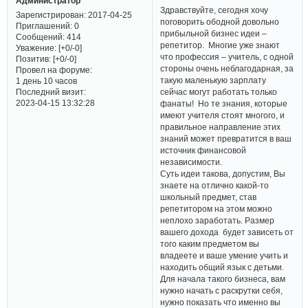
Администратор
Здравствуйте, сегодня хочу
Зарегистрирован
: 2017-04-25
поговорить ободной довольно
Приглашений:
0
прибыльной бизнес идеи –
Сообщений:
414
репетитор. Многие уже знают
Уважение:
[+0/-0]
что профессия – учитель, с одной
Позитив:
[+0/-0]
стороны очень неблагодарная, за
Провел на форуме:
такую маленькую зарплату
1 день 10 часов
Последний визит:
сейчас могут работать только
2023-04-15 13:32:28
фанаты! Но те знания, которые
имеют учителя стоят многого, и
правильное направление этих
знаний может превратится в ваш
источник финансовой
независимости.
Суть идеи такова, допустим, Вы
знаете на отлично какой-то
школьный предмет, став
репетитором на этом можно
неплохо заработать. Размер
вашего дохода будет зависеть от
того каким предметом вы
владеете и ваше умение учить и
находить общий язык с детьми.
Для начала такого бизнеса, вам
нужно начать с раскрутки себя,
нужно показать что именно вы