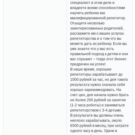
специалист в этом деле и
владеете всеми способностями
научить ребенка как
квалифицированной репетитор.
Отыщите несколько
заинтересованных родителей,
расскажите им о ваших услугах
репетиторства и о том что вы
можете дать их ребенку. Если вы
уже знаете что у вас есть
правильной подход к детям и они
вас слушают – тогда этот бизнес
предречен на успех!
В наше время, хорошие
репетиторы зарабатывают до
1000 рублей за час, но дня такого
результата нужно сначала себя
хорошо зарекомендовать. На
счет цен, дня начала нужно брать
не более 200 рублей за занятие
(1-2 часа роботы) и заниматься
репетиторством с 3-4 детьми.
В результате вы должны очень
неплохо зарабатывать, около
6500 рублей в месяц, при затрате
одного часу в день. Удачи в