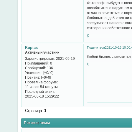
Фотограф прибудет в назн
позаботится о наружном в
отлично сочетаться с нар
Любопытно, добьется ли к
заслуживает нашего с вам
сотворения собственного 
0
Kopias
Поделиться
2021-10-16 10:00:
Активный участник
Любой бизнес становится 
Зарегистрирован
: 2021-09-19
Приглашений:
0
0
Сообщений:
136
Уважение:
[+0/-0]
Позитив:
[+0/-0]
Провел на форуме:
11 часов 54 минуты
Последний визит:
2025-03-18 15:29:22
Страница:
1
Похожие темы