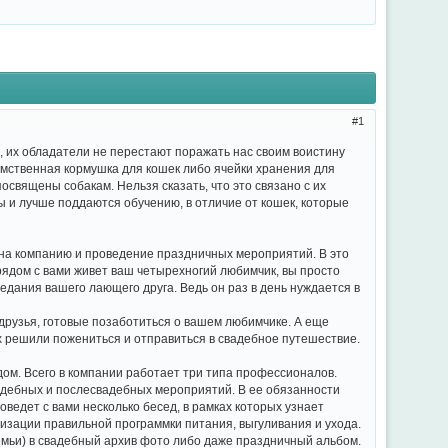
1
, их обладатели не перестают поражать нас своим воистину
умственная кормушка для кошек либо ячейки хранения для
освящены собакам. Нельзя сказать, что это связано с их
ы и лучше поддаются обучению, в отличие от кошек, которые
я на компанию и проведение праздничных мероприятий. В это
рядом с вами живет ваш четырехногий любимчик, вы просто
едания вашего лающего друга. Ведь он раз в день нуждается в
 друзья, готовые позаботиться о вашем любимчике. А еще
ых решили пожениться и отправиться в свадебное путешествие.
дом. Всего в компании работает три типа профессионалов.
адебных и послесвадебных мероприятий. В ее обязанности
оведет с вами несколько бесед, в рамках которых узнает
изации правильной программки питания, выгуливания и ухода.
мьи) в свадебный архив фото либо даже праздничный альбом.