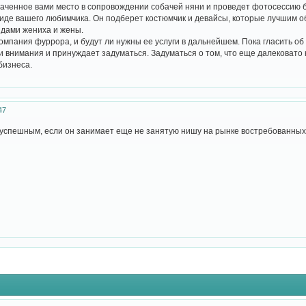
аченное вами место в сопровождении собачей няни и проведет фотосессию б
иде вашего любимчика. Он подберет костюмчик и девайсы, которые лучшим о
ядами жениха и жены.
омпания фуррора, и будут ли нужны ее услуги в дальнейшем. Пока гласить об
и внимания и принуждает задуматься. Задуматься о том, что еще далековато 
бизнеса.
47
успешным, если он занимает еще не занятую нишу на рынке востребованных 