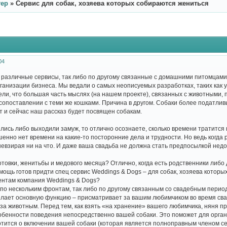
тер
»
Сервис для собак, хозяева которых собираются жениться
04
 различные сервисы, так либо по другому связанные с домашними питомцами
ганизации бизнеса. Мы ведали о самых неописуемых разработках, таких как 
ели, что большая часть мыслях (на нашем проекте), связанных с животными, п
сопоставлении с теми же кошками. Причина в другом. Собаки более податлив
т и сейчас наш рассказ будет посвящен собакам.
ились либо выходили замуж, то отлично осознаете, сколько времени тратитс
енно нет времени на какие-то посторонние дела и трудности. Но ведь когда 
невзирая ни на что. И даже ваша свадьба не должна стать предпосылкой недо
готовки, женитьбы и медового месяца? Отлично, когда есть родственники либо
помощь готов придти спец сервис Weddings & Dogs – для собак, хозяева котор
ентам компания Weddings & Dogs?
 по нескольким фронтам, так либо по другому связанным со свадебным перио
елает основную функцию – присматривает за вашим любимчиком во время св
за животным. Перед тем, как взять «на хранение» вашего любимчика, няня пр
обенности поведения непосредственно вашей собаки. Это поможет для орган
тится о включении вашей собаки (которая является полноправным членом се