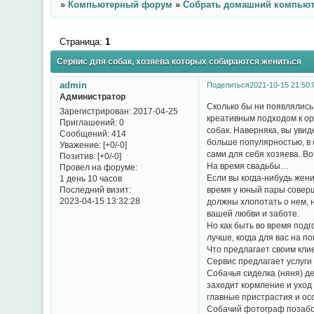
»
Компьютерный форум
»
Собрать домашний компью
Страница:
1
Сервис для собак, хозяева которых собираются жениться
admin
Поделиться
2021-10-15 21:50:
Администратор
Сколько бы ни появлялись
Зарегистрирован
: 2017-04-25
креативным подходом к ор
Приглашений:
0
собак. Наверняка, вы увид
Сообщений:
414
больше популярностью, в 
Уважение:
[+0/-0]
сами для себя хозяева. Во
Позитив:
[+0/-0]
На время свадьбы…
Провел на форуме:
Если вы когда-нибудь жен
1 день 10 часов
Последний визит:
время у юный пары соверш
2023-04-15 13:32:28
должны хлопотать о нем, 
вашей любви и заботе.
Но как быть во время под
лучше, когда для вас на 
Что предлагает своим кли
Сервис предлагает услуги
Собачья сиделка (няня) д
заходит кормление и уход 
главные пристрастия и ос
Собачий фотограф позабо