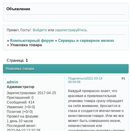
Объявление
Привет, Гость!
Войдите
или
зарегистрируйтесь
.
»
Компьютерный форум
»
Серверы и серверное железо
»
Упаковка товара
Страница:
1
Упаковка товара
Поделиться
2021-03-14
1
admin
00:04:58
Администратор
Каждый прекрасно знает, что
Зарегистрирован
: 2017-04-25
красивая и привлекательная
Приглашений:
0
упаковка товара сразу обращает
Сообщений:
414
на себя внимание, бросается в
Уважение:
[+0/-0]
глаза и создается впечатление о
Позитив:
[+0/-0]
качественном товаре. Или же все
Провел на форуме:
может быть совершенно иначе,
1 день 10 часов
Последний визит:
некачественная или
2023-04-15 13:32:28
отталкивающая упаковка сделает