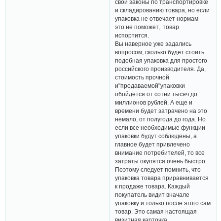
свои законы по транспортировке
и складированию товара, но если
упаковка не отвечает нормам -
это не поможет, товар
испортится.
Вы наверное уже задались
вопросом, сколько будет стоить
подобная упаковка для простого
российского производителя. Да,
стоимость прочной
и"продаваемой"упаковки
обойдется от сотни тысяч до
миллионов рублей. А еще и
времени будет затрачено на это
немало, от полугода до года. Но
если все необходимые функции
упаковки будут соблюдены, а
главное будет привлечено
внимание потребителей, то все
затраты окупятся очень быстро.
Поэтому следует помнить, что
упаковка товара приравнивается
к продаже товара. Каждый
покупатель видит вначале
упаковку и только после этого сам
товар. Это самая настоящая
визитная карточка