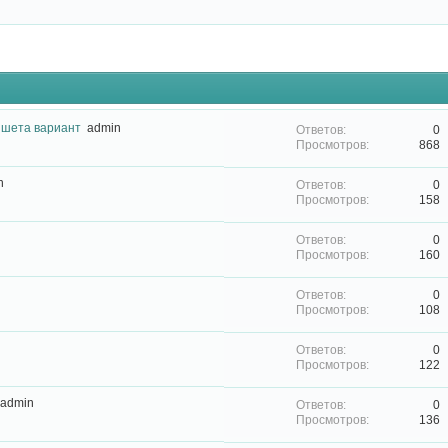
ншета вариант
admin
0
868
n
0
158
0
160
0
108
0
122
admin
0
136