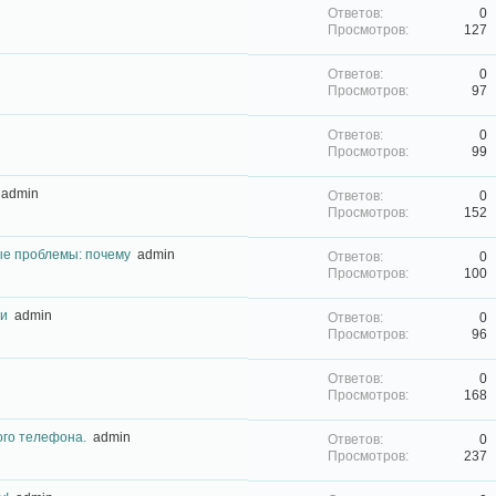
0
127
0
97
0
99
admin
0
152
ые проблемы: почему
admin
0
100
ти
admin
0
96
0
168
ого телефона.
admin
0
237